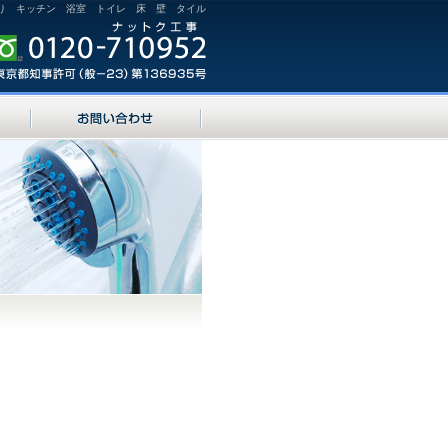
り キッチン 浴室 トイレ 床 壁 タイル